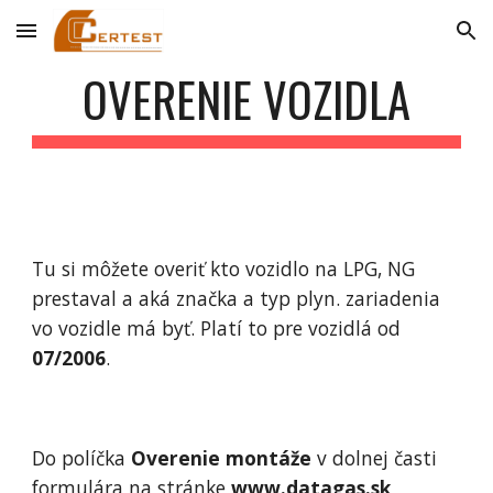
Skip to main content
Skip to navigation
OVERENIE VOZIDLA
Tu si môžete overiť kto vozidlo na LPG, NG 
prestaval a aká značka a typ plyn. zariadenia 
vo vozidle má byť. Platí to pre vozidlá od 
07/2006
.
Do políčka 
Overenie montáže 
v dolnej časti 
formulára na stránke 
www.datagas.sk