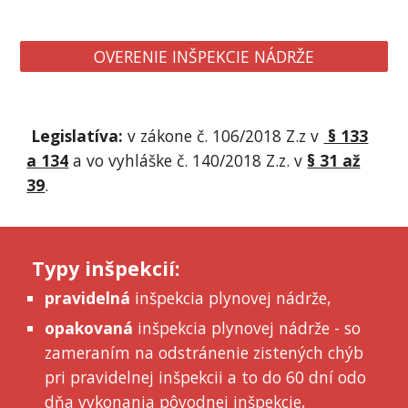
OVERENIE INŠPEKCIE NÁDRŽE
Legislatíva:
v
z
ákone č. 106/2018 Z.z v
§ 133
a 134
a vo vyhláške č. 140/2018 Z.z. v
§ 31 až
39
.
Typy inšpekcií:
pravidelná
inšpekcia plynovej nádrže,
opakovaná
inšpekcia plynovej nádrže -
so
zameraním na odstráneni
e
zistených chýb
pri pravidelnej inšpekcii a to do 60 dní odo
dňa vykonania pôvodnej inšpekcie
,