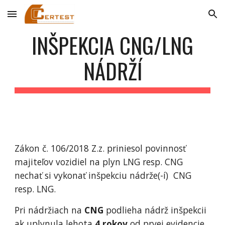
Skip to main content
Skip to navigation
INŠPEKCIA CNG/LNG
NÁDRŽÍ
Zákon č. 106/2018 Z.z. priniesol povinnosť
majiteľov vozidiel na plyn LNG resp. CNG
nechať si vykonať inšpekciu nádrže(-í) CNG
resp. LNG.
Pri nádržiach na
CNG
podlieha nádrž inšpekcii
ak uplynula lehota
4 rokov
od prvej evidencie