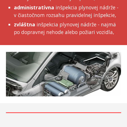
administratívna
inšpekcia plynovej nádrže -
v čiastočnom rozsahu pravidelnej inšpekcie,
zvláštna
inšpekcia plynovej nádrže - najmä
po dopravnej nehode alebo požiari vozidla,