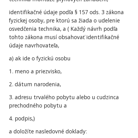
identifikačné údaje podľa § 157 ods. 3 zákona 
fyzickej osoby, pre ktorú sa žiada o udelenie 
osvedčenia technika, a ( Každý návrh podľa 
tohto zákona musí obsahovať identifikačné 
údaje navrhovateľa,
a) ak ide o fyzickú osobu
1. meno a priezvisko,
2. dátum narodenia,
3. adresu trvalého pobytu alebo u cudzinca 
prechodného pobytu a
4. podpis,)
a doložíte nasledovné doklady: